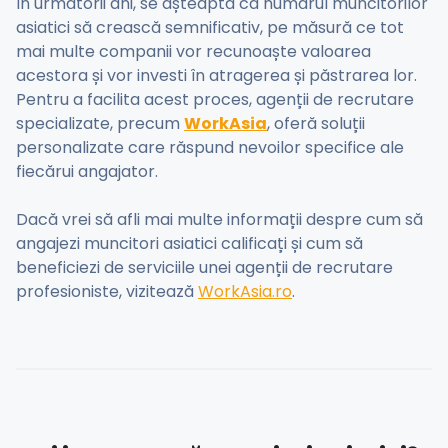
În următorii ani, se așteaptă ca numărul muncitorilor
asiatici să crească semnificativ, pe măsură ce tot
mai multe companii vor recunoaște valoarea
acestora și vor investi în atragerea și păstrarea lor.
Pentru a facilita acest proces, agenții de recrutare
specializate, precum
WorkAsia
, oferă soluții
personalizate care răspund nevoilor specifice ale
fiecărui angajator.
Dacă vrei să afli mai multe informații despre cum să
angajezi muncitori asiatici calificați și cum să
beneficiezi de serviciile unei agenții de recrutare
profesioniste, vizitează
WorkAsia.ro
.