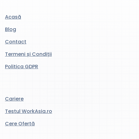
Acasă
Blog
Contact
Termeni și Condiții
Politica GDPR
Cariere
Testul WorkAsia.ro
Cere Ofertă