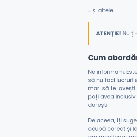
… și altele.
ATENȚIE!
Nu ți-
Cum abordă
Ne informăm. Este
să nu faci lucruri
mari să te lovești
poți avea inclusiv 
dorești.
De aceea, îți sug
ocupă corect și le
am menționat mai 