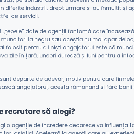
in diferite industrii, drept urmare s-au înmulțit și ag
fel de servicii.
și ,,țepele” date de agenții fantomă care încasează
muncitori la negru sau aceștia nu mai apar deloc, 
 folosit pentru a liniști angajatorul este că muncito
va zile în țară, uneori durează și luni pentru a înt
sunt departe de adevăr, motiv pentru care firmel
ască angajatorul, acesta rămânând și fără banii d
e recrutare să alegi?
legi o agenție de încredere deoarece va influența t
tori asiatici. Apelează la agenții care au experien