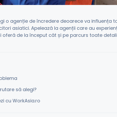
legi o agenție de încredere deoarece va influența t
tori asiatici. Apelează la agenții care au experien
i oferă de la început cât și pe parcurs toate detali
oblema
rutare să alegi?
zi cu WorkAsia.ro