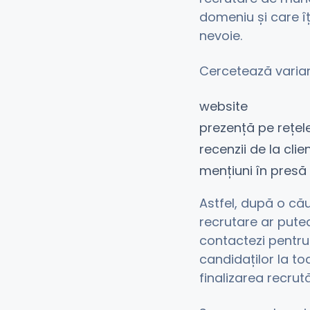
domeniu și care îț
nevoie.
Cercetează variant
website
prezență pe rețele
recenzii de la cli
mențiuni în presă
Astfel, după o că
recrutare ar putea
contactezi pentru 
candidaților la to
finalizarea recrută