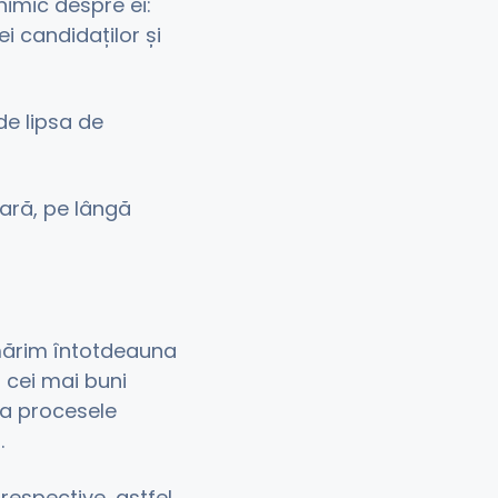
nimic despre ei:
i candidaților și
de lipsa de
țară, pe lângă
rmărim întotdeauna
 cei mai buni
za procesele
.
 respective, astfel