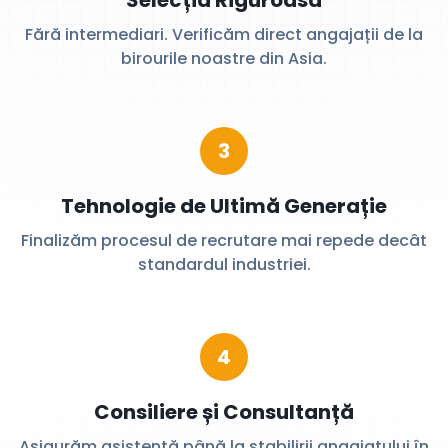
Selecția Riguroasă
Fără intermediari. Verificăm direct angajații de la
birourile noastre din Asia.
3
Tehnologie de Ultimă Generație
Finalizăm procesul de recrutare mai repede decât
standardul industriei.
4
Consiliere și Consultanță
Asigurăm asistență până la stabilirii angajatului în